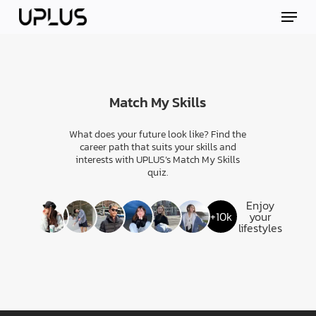
Skip
Menu
to
main
content
Match My Skills
What does your future look like? Find the
career path that suits your skills and
interests with UPLUS’s Match My Skills
quiz.
Enjoy
+10k
your
lifestyles