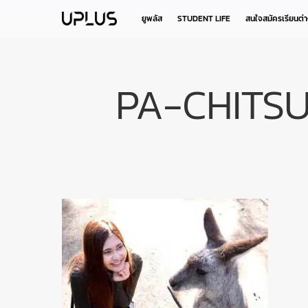
Skip
to
ยูพลัส
STUDENT LIFE
สนใจสมัครเรียนต่
main
content
PA-CHITS