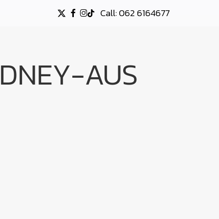
Call: 062 6164677
X-
FACEBOOK
INSTAGRAM
TIKTOK
TWITTER
YDNEY-AUS