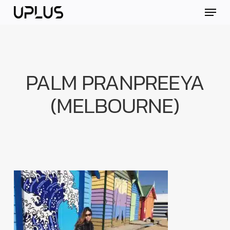
Skip
Menu
to
main
content
PALM PRANPREEYA
(MELBOURNE)