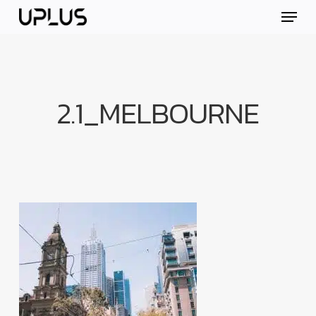
Skip
Menu
to
main
content
2.1_MELBOURNE