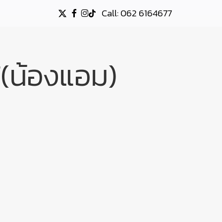
Call: 062 6164677
X-
FACEBOOK
INSTAGRAM
TIKTOK
TWITTER
น้องแอม)