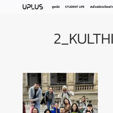
Skip
to
ยูพลัส
STUDENT LIFE
สนใจสมัครเรียนต่
main
content
2_KULTH