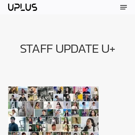
Skip
Menu
to
main
content
STAFF UPDATE U+