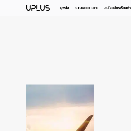
Skip
to
ยูพลัส
STUDENT LIFE
สนใจสมัครเรียนต่
main
content