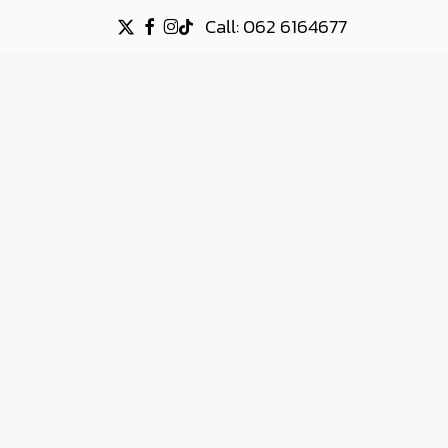
Call: 062 6164677
X-
FACEBOOK
INSTAGRAM
TIKTOK
TWITTER