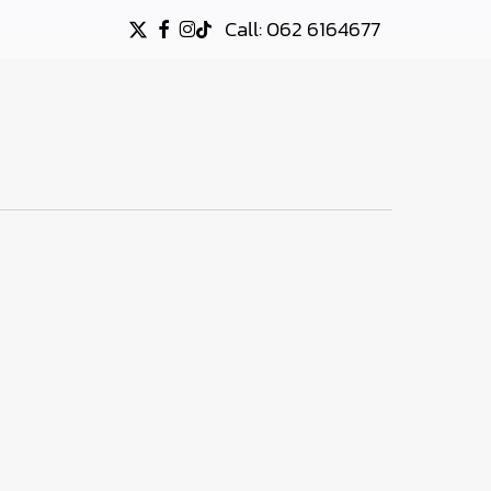
Call: 062 6164677
X-
FACEBOOK
INSTAGRAM
TIKTOK
TWITTER