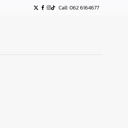
Call: 062 6164677
X-
FACEBOOK
INSTAGRAM
TIKTOK
TWITTER