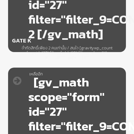
id="27"
filter="filter_9=C
2 [/gv_math]
GATE K
จำกัดสิทธิ์เพียง 2 คนเท่านั้น / สนใจ [gravitywp_count
formid=”27″ filter_field=”19″ filter_value=”K”
thousands_sep=”,” ] คน
เหลืออีก
[gv_math
scope="form"
id="27"
filter="filter_9=C