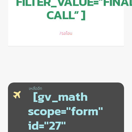
FILTER_VALUE=”FINA
CALL” ]
/รอโอน
เหลืออีก
[gv_math
scope="form"
id="27"