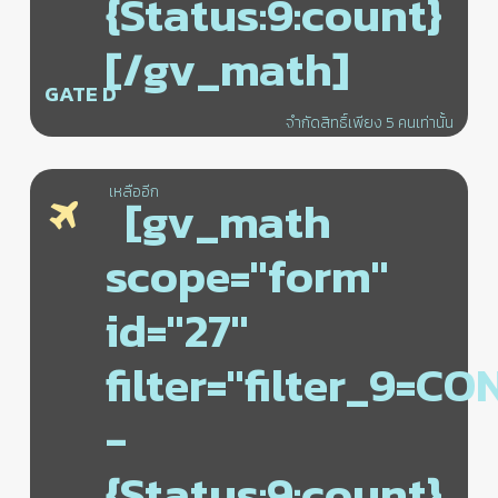
{Status:9:count}
[/gv_math]
GATE D
จำกัดสิทธิ์เพียง 5 คนเท่านั้น
เหลืออีก
[gv_math
scope="form"
id="27"
filter="filter_9=C
-
{Status:9:count}