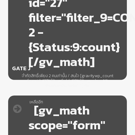
id="27"
filter="filter_9=C
2 -
{Status:9:count}
[/gv_math]
GATE J
จำกัดสิทธิ์เพียง 2 คนเท่านั้น / สนใจ [gravitywp_count
formid=”27″ filter_field=”19″ filter_value=”J”
thousands_sep=”,” ] คน
เหลืออีก
[gv_math
scope="form"