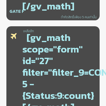
[/gv_math]
GATE F
จำกัดสิทธิ์เพียง 5 คนเท่านั้น
เหลืออีก
[gv_math
scope="form"
id="27"
filter="filter_9=C
5 -
{Status:9:count}