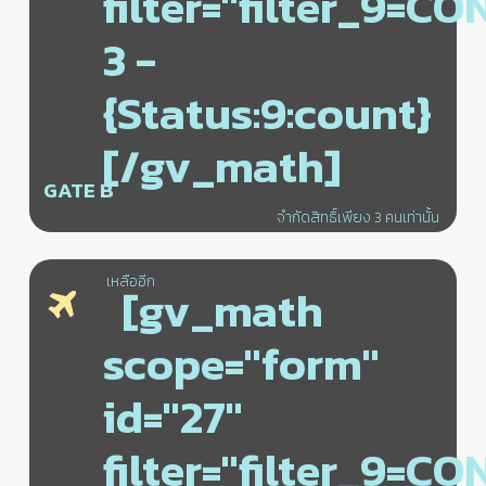
filter="filter_9=C
3 -
{Status:9:count}
[/gv_math]
GATE B
จำกัดสิทธิ์เพียง 3 คนเท่านั้น
เหลืออีก
[gv_math
scope="form"
id="27"
filter="filter_9=C