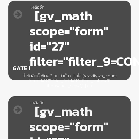
เหลืออีก
[gv_math
scope="form"
id="27"
filter="filter_9=C
GATE I
จำกัดสิทธิ์เพียง 3 คนเท่านั้น / สนใจ [gravitywp_count
formid=”27″ filter_field=”19″ filter_value=”I”
thousands_sep=”,” ] คน
เหลืออีก
[gv_math
scope="form"