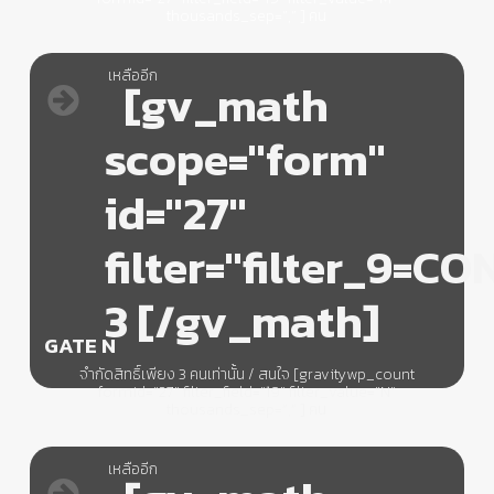
thousands_sep=”,” ] คน
เหลืออีก
[gv_math
scope="form"
id="27"
filter="filter_9=C
3 [/gv_math]
GATE N
จำกัดสิทธิ์เพียง 3 คนเท่านั้น / สนใจ [gravitywp_count
formid=”27″ filter_field=”19″ filter_value=”N”
thousands_sep=”,” ] คน
เหลืออีก