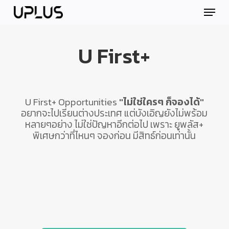
Skip
Menu
to
main
content
U First+
U First+ Opportunities
"ไม่ใช่ใครๆ ก็จองได้"
อยากจะไปเรียนต่างประเทศ แต่บังเอิญยังไม่พร้อม
หลายๆอย่าง ไม่ใช่ปัญหาอีกต่อไป เพราะ ยูพลัส+
พิเศษกว่าที่ไหนๆ จองก่อน มีสิทธ์ก่อนเท่านั้น