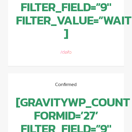
FILTER_FIELD=”9″
FILTER_VALUE=”WAIT
]
/ต่อคิว
Confirmed
[GRAVITYWP_COUNT
FORMID=’27’
FILTER_FIELD=”9″