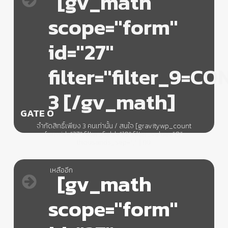
[gv_math
scope="form"
id="27"
filter="filter_9=C
3 [/gv_math]
GATE O
จำกัดสิทธิ์เพียง 3 คนเท่านั้น / สนใจ [gravitywp_count
formid=”27″ filter_field=”19″ filter_value=”O”
thousands_sep=”,” ] คน
เหลืออีก
[gv_math
scope="form"