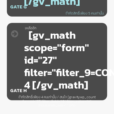
[/gv_math]
GATE G
จำกัดสิทธิ์เพียง 5 คนเท่านั้น
เหลืออีก
[gv_math
scope="form"
id="27"
filter="filter_9=C
4 [/gv_math]
GATE H
จำกัดสิทธิ์เพียง 4 คนเท่านั้น / สนใจ [gravitywp_count
formid=”27″ filter_field=”19″ filter_value=”H”
thousands_sep=”,” ] คน