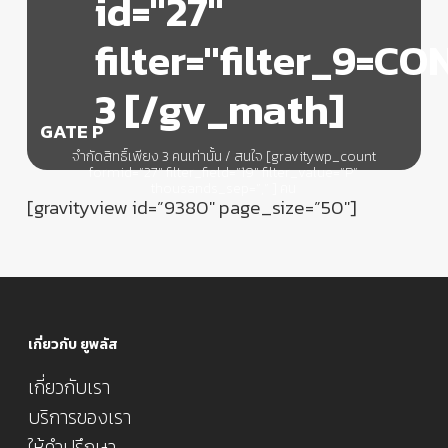
id="27"
filter="filter_9=C
3 [/gv_math]
GATE P
จำกัดสิทธิ์เพียง 3 คนเท่านั้น / สนใจ [gravitywp_count
formid=”27″ filter_field=”19″ filter_value=”P”
thousands_sep=”,” ] คน
[gravityview id=”9380″ page_size=”50″]
เกี่ยวกับ ยูพลัส
เกี่ยวกับเรา
บริการของเรา
ให้คำปรึกษา