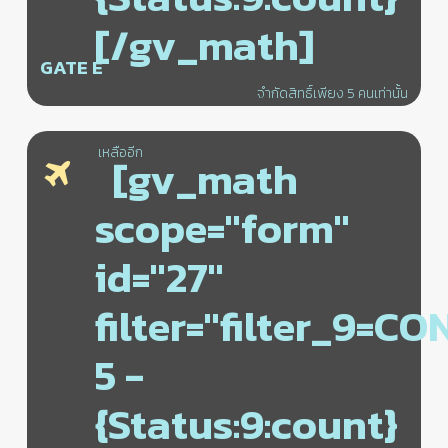
[/gv_math]
GATE E
จำกัดสิทธิ์เพียง 5 คนเท่านั้น
เหลืออีก
[gv_math
scope="form"
id="27"
filter="filter_9=C
5 -
{Status:9:count}