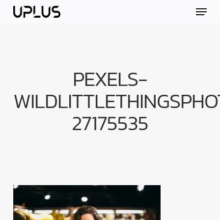
Skip
Menu
to
main
content
PEXELS-
WILDLITTLETHINGSPHO
27175535