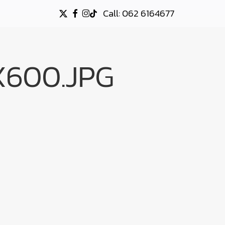
Call: 062 6164677
X-
FACEBOOK
INSTAGRAM
TIKTOK
TWITTER
600.JPG