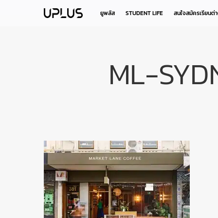
Skip
to
ยูพลัส
STUDENT LIFE
สนใจสมัครเรียนต่
main
content
ML-SYD