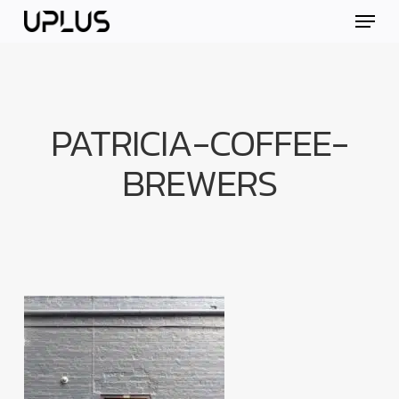
Skip
Menu
to
main
content
PATRICIA-COFFEE-
BREWERS