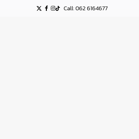
Call: 062 6164677
X-
FACEBOOK
INSTAGRAM
TIKTOK
TWITTER