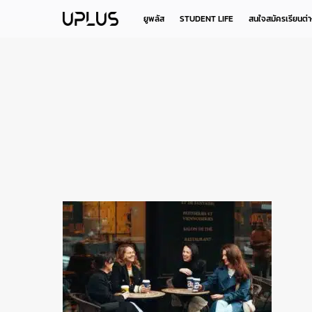
Skip
to
ยูพลัส
STUDENT LIFE
สนใจสมัครเรียนต่
main
content