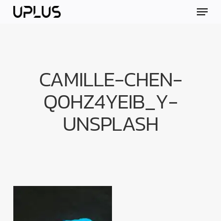
Skip
Menu
to
main
content
CAMILLE-CHEN-
Q0HZ4YEIB_Y-
UNSPLASH