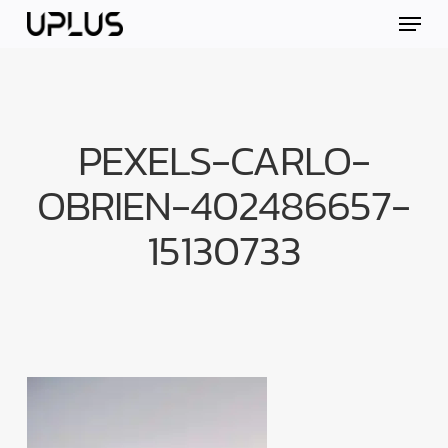
Skip
Menu
to
main
content
PEXELS-CARLO-
OBRIEN-402486657-
15130733