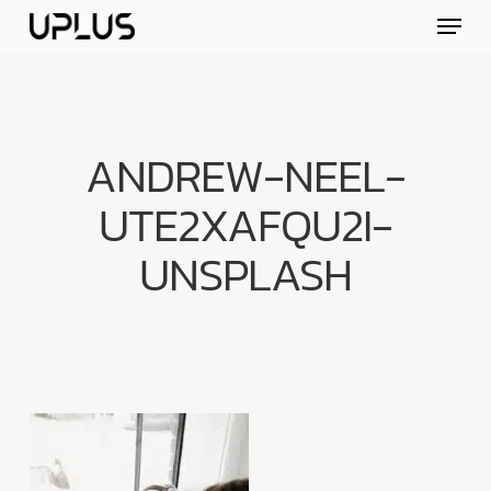
Skip
Menu
to
main
content
ANDREW-NEEL-
UTE2XAFQU2I-
UNSPLASH