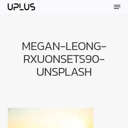
Skip
Menu
to
main
content
MEGAN-LEONG-
RXUONSETS90-
UNSPLASH