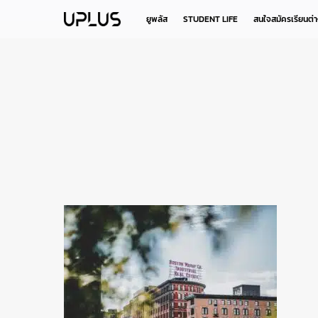
Skip
to
ยูพลัส
STUDENT LIFE
สนใจสมัครเรียนต่
main
content