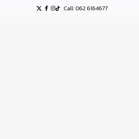
Call: 062 6164677
X-
FACEBOOK
INSTAGRAM
TIKTOK
TWITTER