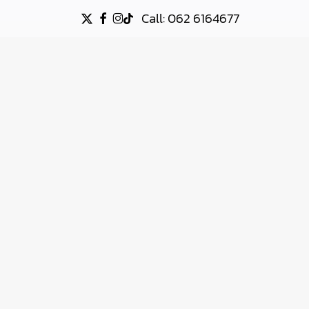
Call: 062 6164677
X-
FACEBOOK
INSTAGRAM
TIKTOK
TWITTER