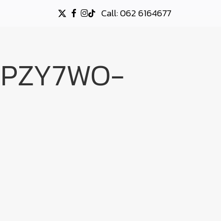
Call: 062 6164677
X-
FACEBOOK
INSTAGRAM
TIKTOK
TWITTER
YPZY7WO-