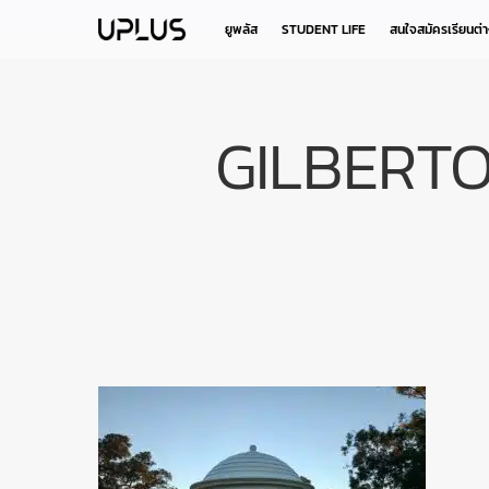
Skip
to
ยูพลัส
STUDENT LIFE
สนใจสมัครเรียนต่
main
content
GILBERT