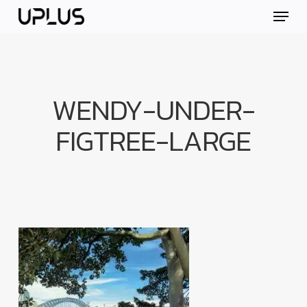
Skip
Menu
to
main
content
WENDY-UNDER-
FIGTREE-LARGE