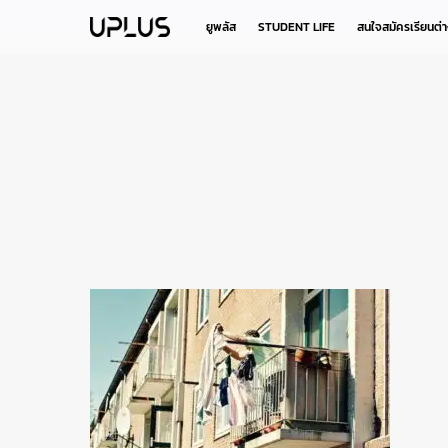
Skip
to
ยูพลัส
STUDENT LIFE
สนใจสมัครเรียนต่
main
content