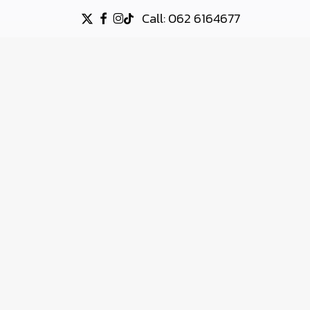
Call: 062 6164677
X-
FACEBOOK
INSTAGRAM
TIKTOK
TWITTER