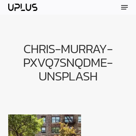
Skip
Menu
to
main
content
CHRIS-MURRAY-
PXVQ7SNQDME-
UNSPLASH