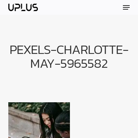
Skip
Menu
to
main
content
PEXELS-CHARLOTTE-
MAY-5965582