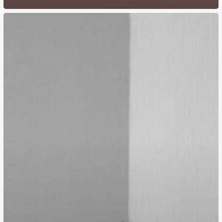
บาง
คน
ไป
ต่าง
ประเทศ
แล้ว
“อดทน
เก่ง
ขึ้น”
แต่
บาง
คน
กลับ
“ฟัง
ตัว
เอง
เป็น”