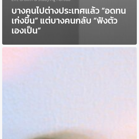
บางคนไปต่างประเทศแล้ว “อดทน
เก่งขึ้น” แต่บางคนกลับ “ฟังตัว
เองเป็น”
บาง
คน
ไป
เรียน
ต่าง
ประเทศ
แล้ว
รู้จัก
ตัว
เอง
มาก
ขึ้น