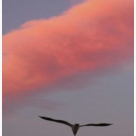
ขึ้น
บาง
คน
กลับ
มา
เป็น
ตัว
เอง
มาก
ขึ้น”