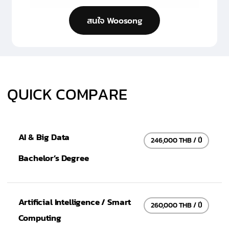
สนใจ Woosong
Q
U
I
C
K
C
O
M
P
A
R
E
AI & Big Data
246,000 THB / ปี
Bachelor’s Degree
Artificial Intelligence / Smart
260,000 THB / ปี
Computing