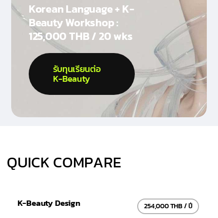
Korean Language + K-
Beauty Workshop :
125,000 THB / 20 wks
รับทุนเรียนต่อ
K-Beauty
Q
U
I
C
K
C
O
M
P
A
R
E
K-Beauty Design
254,000 THB / ปี