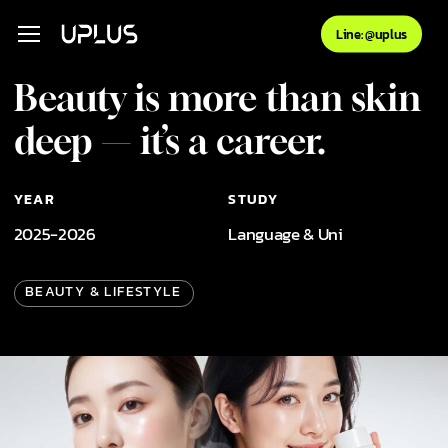
Skip
Menu
Menu
Line: @uplus
to
main
Beauty is more than skin
content
deep — it’s a career.
YEAR
STUDY
2025-2026
Language & Uni
BEAUTY & LIFESTYLE