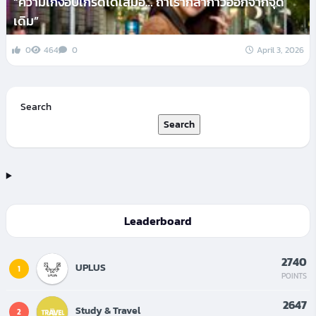
“ความเก่งอัปเกรดได้เสมอ… ถ้าเรากล้าก้าวออกจากจุด
เดิม”
0
464
0
April 3, 2026
Search
Search
Leaderboard
2740
UPLUS
1
POINTS
2647
Study & Travel
2