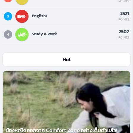
POINTS
2521
English+
3
POINTS
2507
Study & Work
4
POINTS
Hot
น้องหญิง ออกจาก Comfort Zone อย่างเต็มตัวแล้ว!