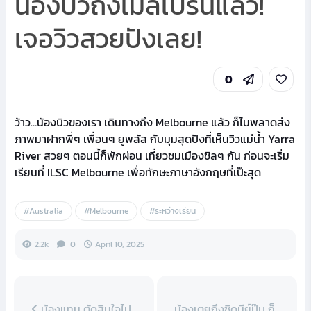
น้องบิวถึงเมลเบิร์นแล้ว!
เจอวิวสวยปังเลย!
0
ว้าว…น้องบิวของเรา เดินทางถึง Melbourne แล้ว ก็ไมพลาดส่ง
ภาพมาฝากพี่ๆ เพื่อนๆ ยูพลัส กับมุมสุดปังที่เห็นวิวแม่น้ำ Yarra
River สวยๆ ตอนนี้ก็พักผ่อน เที่ยวชมเมืองชิลๆ กัน ก่อนจะเริ่ม
เรียนที่ ILSC Melbourne เพื่อทักษะภาษาอังกฤษที่เป๊ะสุด
#Australia
#Melbourne
#ระหว่างเรียน
2.2k
0
April 10, 2025
น้องแทน ตัดสินใจไป
น้องเตยถึงซิดนีย์ปุ๊บ ก็