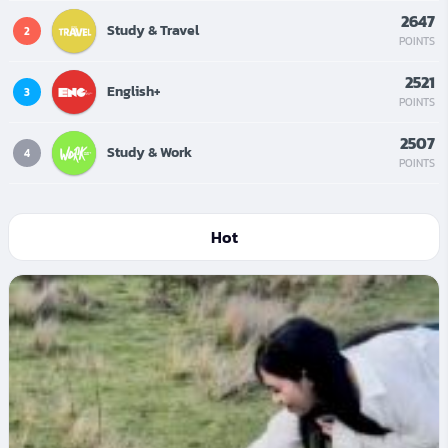
2647
Study & Travel
2
POINTS
2521
English+
3
POINTS
2507
Study & Work
4
POINTS
Hot