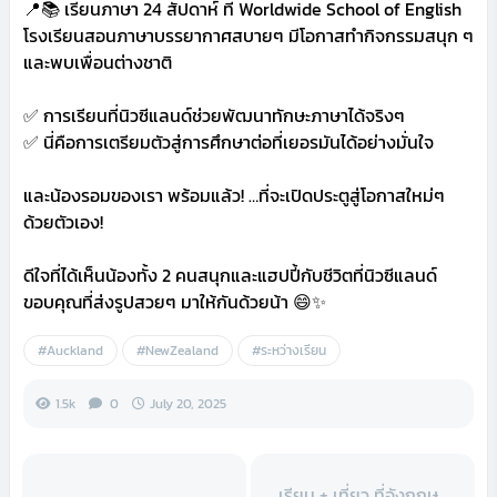
📍📚 เรียนภาษา 24 สัปดาห์ ที่ Worldwide School of English
โรงเรียนสอนภาษาบรรยากาศสบายๆ มีโอกาสทำกิจกรรมสนุก ๆ
และพบเพื่อนต่างชาติ
✅ การเรียนที่นิวซีแลนด์ช่วยพัฒนาทักษะภาษาได้จริงๆ
✅ นี่คือการเตรียมตัวสู่การศึกษาต่อที่เยอรมันได้อย่างมั่นใจ
และน้องรอมของเรา พร้อมแล้ว! …ที่จะเปิดประตูสู่โอกาสใหม่ๆ
ด้วยตัวเอง!
ดีใจที่ได้เห็นน้องทั้ง 2 คนสนุกและแฮปปี้กับชีวิตที่นิวซีแลนด์
ขอบคุณที่ส่งรูปสวยๆ มาให้กันด้วยน้า 😄✨
#Auckland
#NewZealand
#ระหว่างเรียน
1.5k
0
July 20, 2025
เรียน + เที่ยว ที่อังกฤษ