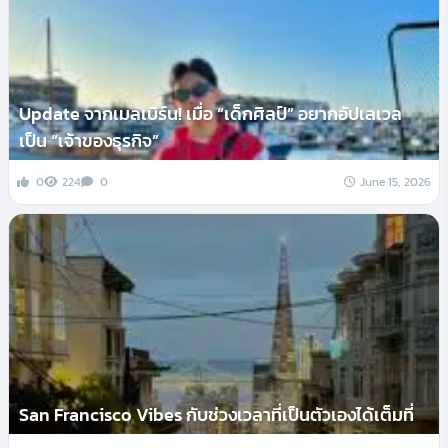
Update จากเมลเบิร์น! เมื่อ “เด็กศิลป์” อยากอัปเลเวล
เป็น “เจ้าของธุรกิจ”
0
224
0
June 15, 2026
San Francisco Vibes กับช่วงเวลาที่เป็นตัวเองได้เต็มที่