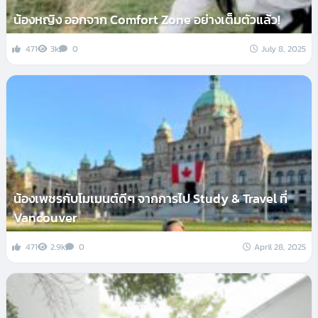
น้องหญิง ออกจาก Comfort Zone อย่างเต็มตัวแล้ว!
471
3k
0
July 8, 2025
น้องเพชรกับโมเมนต์ดีๆ จากการไป Study & Travel ที่
Vancouver
471
2.9k
0
April 28, 2025