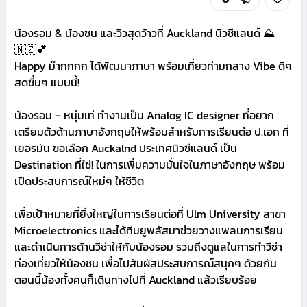
น้องรอม & น้องซน และวิวสุดว้าวที่ Auckland นิวซีแลนด์ ⛰️
🇳🇿💕
Happy ม๊ากกกก ได้พัฒนาภาษา พร้อมเที่ยวท่ามกลาง Vibe ดีๆ
สดชื่นๆ แบบนี้!
น้องรอม – หนุ่มเท่ ทำงานเป็น Analog IC designer ที่อยาก
เตรียมตัวด้านภาษาอังกฤษให้พร้อมสำหรับการเรียนต่อ ป.เอก ที่
เยอรมัน ขอเลือก Auckalnd ประเทศนิวซีแลนด์ เป็น
Destination ที่ใช่! ในการเพิ่มความมั่นใจในภาษาอังกฤษ พร้อม
เปิดประสบการณ์ใหม่ๆ ให้ชีวิต
เพื่อเป้าหมายที่ยิ่งใหญ่ในการเรียนต่อที่ Ulm University สาขา
Microelectronics และได้ทีมยูพลัสมาช่วยวางแพลนการเรียน
และดำเนินการด้านวีซ่าให้กับน้องรอม รวมถึงดูแลในการทำวีซ่า
ท่องเที่ยวให้น้องซน เพื่อไปสัมผัสประสบการณ์สนุกๆ ด้วยกัน
ตอนนี้น้องทั้งคนก็เดินทางไปที่ Auckland แล้วเรียบร้อย