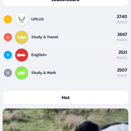
2740
UPLUS
1
POINTS
2647
Study & Travel
2
POINTS
2521
English+
3
POINTS
2507
Study & Work
4
POINTS
Hot