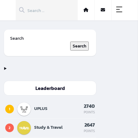
Search
Search
Leaderboard
2740
UPLUS
1
POINTS
2647
Study & Travel
2
POINTS