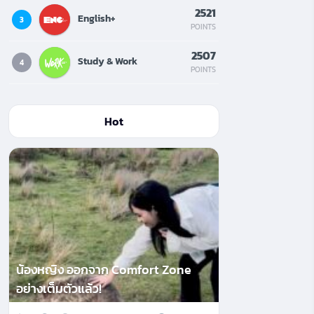
2521
English+
3
POINTS
2507
Study & Work
4
POINTS
Hot
น้องหญิง ออกจาก Comfort Zone
อย่างเต็มตัวแล้ว!