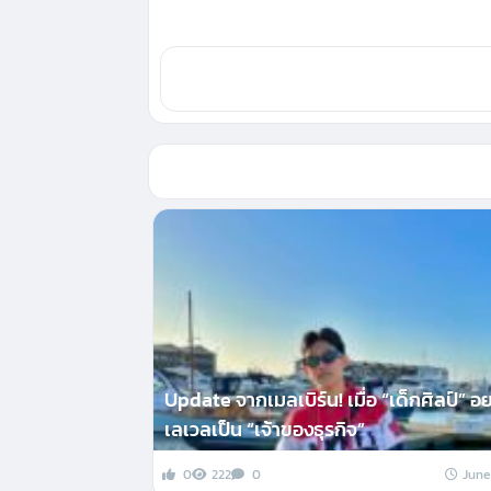
Update จากเมลเบิร์น! เมื่อ “เด็กศิลป์” อ
เลเวลเป็น “เจ้าของธุรกิจ”
0
222
0
June