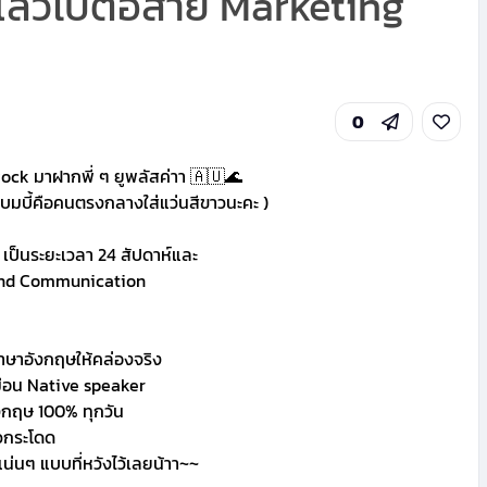
 แล้วไปต่อสาย Marketing
0
Rock มาฝากพี่ ๆ ยูพลัสค่าา 🇦🇺🌊
แบมบี้คือคนตรงกลางใส่แว่นสีขาวนะคะ )
เป็นระยะเวลา 24 สัปดาห์และ
g and Communication
ษาอังกฤษให้คล่องจริง
เหมือน Native speaker
ังกฤษ 100% ทุกวัน
วกระโดด
น่นๆ แบบที่หวังไว้เลยน้าา~~