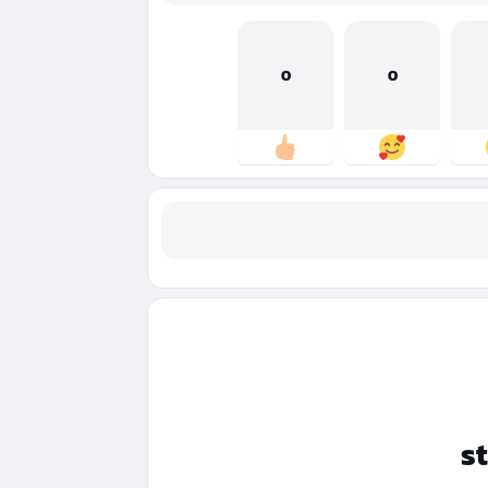
0
0
s