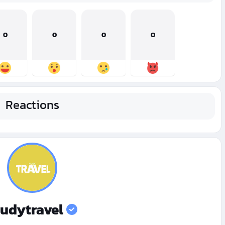
0
0
0
0
Reactions
tudytravel