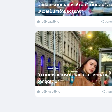
Update จากเมลเบิร์น! เมื่อ “เด็กศิลป์” อ
เลเวลเป็น “เจ้าของธุรกิจ”
0
232
0
June
“ความเก่งอัปเกรดได้เสมอ… ถ้าเรากล้าก้
จากจุดเดิม”
0
460
0
Apri