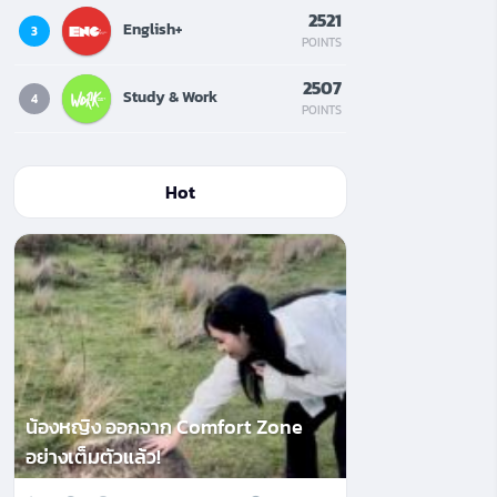
2521
English+
3
POINTS
2507
Study & Work
4
POINTS
Hot
น้องหญิง ออกจาก Comfort Zone
อย่างเต็มตัวแล้ว!