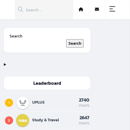
Search
Search
Leaderboard
2740
UPLUS
1
POINTS
2647
Study & Travel
2
POINTS