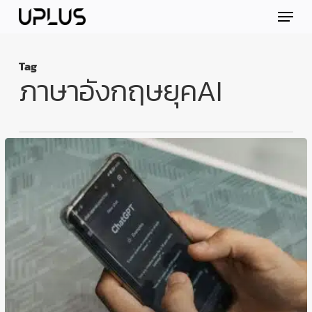
Skip
Menu
to
main
content
Tag
ภาษาอังกฤษยุคAI
ภาษา
อังกฤษ
ใน
ยุค
AI:
ยิ่ง
เรียน
ยิ่ง
ได้
เปรียบ