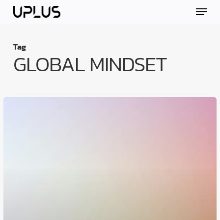
Skip
Menu
to
main
content
Tag
GLOBAL MINDSET
ภาษา
อังกฤษ
ไม่
ได้
เปลี่ยน
ชีวิต
แต่
“วิธี
ใช้
ภาษา”
เปลี่ยน