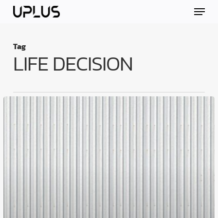
Skip
Menu
to
main
content
Tag
LIFE DECISION
ทำไม
บาง
คน
ไป
เรียน
ต่าง
ประเทศ
แล้ว
“โต
ขึ้น”
แต่