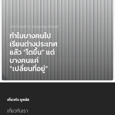
บาง
คน
แค่
“เปลี่ยน
ที่
Life Growth & Studying Abroad
อยู่”
ทำไมบางคนไป
เรียนต่างประเทศ
แล้ว “โตขึ้น” แต่
บางคนแค่
“เปลี่ยนที่อยู่”
เกี่ยวกับ ยูพลัส
เกี่ยวกับเรา