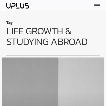
Skip
Menu
to
main
content
Tag
LIFE GROWTH &
STUDYING ABROAD
บาง
คน
ไป
ต่าง
ประเทศ
แล้ว
“อดทน
เก่ง
ขึ้น”