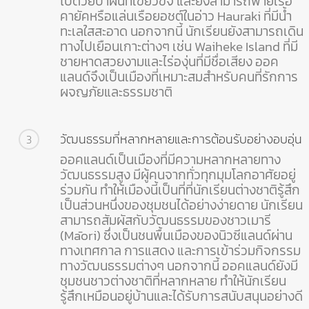
ไปด้วยป่าฝนที่เขียวขจี และยังสามารถพายเรือ
คายัคหรือแล่นเรือยอชต์ในอ่าว Hauraki ที่มีน้ำ
ทะเลใสสะอาด นอกจากนี้ นักเรียนยังสามารถเดิน
ทางไปเยือนเกาะต่างๆ เช่น Waiheke Island ที่มี
ชายหาดสวยงามและไร่องุ่นที่มีชื่อเสียง ออค
แลนด์จึงเป็นเมืองที่เหมาะสมสำหรับคนที่รักการ
ผจญภัยและธรรมชาติ
วัฒนธรรมที่หลากหลายและการต้อนรับอย่างอบอุ่น
3
ออคแลนด์เป็นเมืองที่มีความหลากหลายทาง
วัฒนธรรมสูง มีผู้คนจากทั่วทุกมุมโลกอาศัยอยู่
ร่วมกัน ทำให้เมืองนี้เป็นที่ที่นักเรียนต่างชาติรู้สึก
เป็นส่วนหนึ่งของชุมชนได้อย่างง่ายดาย นักเรียน
สามารถสัมผัสกับวัฒนธรรมของชาวเมารี
(Māori) ซึ่งเป็นชนพื้นเมืองของนิวซีแลนด์ผ่าน
ทางเทศกาล การแสดง และการเข้าร่วมกิจกรรม
ทางวัฒนธรรมต่างๆ นอกจากนี้ ออคแลนด์ยังมี
ชุมชนชาวต่างชาติที่หลากหลาย ทำให้นักเรียน
รู้สึกเหมือนอยู่บ้านและได้รับการสนับสนุนอย่างดี