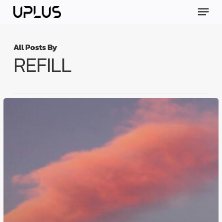
Skip
Menu
to
main
content
All Posts By
REFILL
“บาง
คน
กลับ
มา
เก่ง
ขึ้น
บาง
คน
กลับ
มา
เป็น