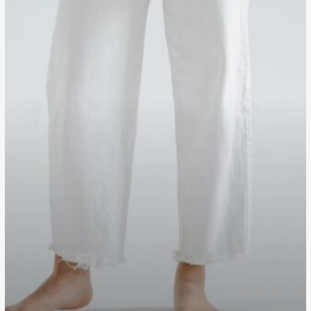
สังคม
อาจ
ดูแล
เรา
ไม่
ได้
ทุก
ช่วง
ชีวิต
แต่
ทักษะ
ดูแล
เรา
ได้