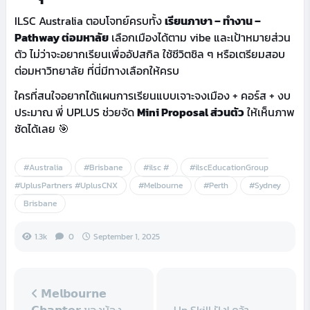
ILSC Australia ตอบโจทย์ครบทั้ง
เรียนภาษา – ทำงาน –
Pathway ต่อมหาลัย
เลือกเมืองได้ตาม vibe และเป้าหมายส่วน
ตัว ไม่ว่าจะอยากเรียนเพื่ออัปสกิล ใช้ชีวิตชิล ๆ หรือเตรียมสอบ
ต่อมหาวิทยาลัย ที่นี่มีทางเลือกให้ครบ
ใครที่สนใจอยากได้แผนการเรียนแบบเจาะจงเมือง + คอร์ส + งบ
ประมาณ พี่ UPLUS ช่วยจัด
Mini Proposal ส่วนตัว
ให้เห็นภาพ
ชัดได้เลย 🎯
#Australia
#Brisbane
#ilsc #
#ilscEducationGroup
#UplusPartners #UplusCNX
#Melbourne
#Perth
#Sydney
Brisbane
1.3k
0
September 1, 2025
𝗠𝗲𝗹𝗯𝗼𝘂𝗿𝗻𝗲
𝗖𝗵𝗮𝗽𝘁𝗲𝗿 ของน้อง
Up Skill ปัง! คว้า