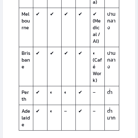
a)
Mel
✔
✔
✔
✔
✔
ปาน
bou
(Me
กลา
rne
dic
ง
al /
AI)
Bris
✔
✔
✔
✔
◐
ปาน
ban
(Caf
กลา
e
é
ง
Wor
k)
Per
✔
◐
◐
✔
–
ต่ำ
th
Ade
✔
◐
–
✔
–
ต่ำ
laid
มาก
e