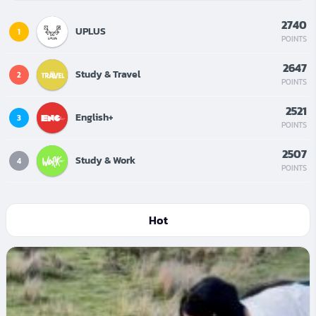
2740
UPLUS
1
POINTS
2647
Study & Travel
2
POINTS
2521
English+
3
POINTS
2507
Study & Work
4
POINTS
Hot