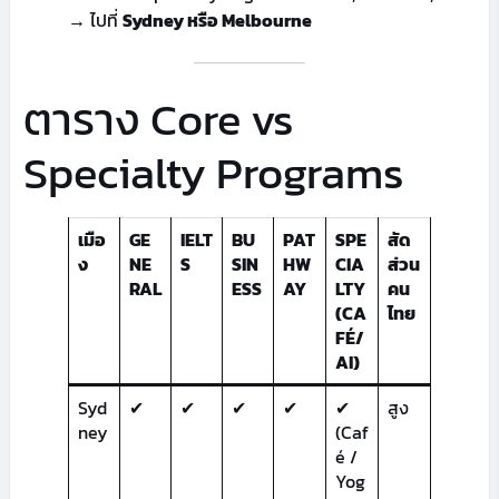
→ ไปที่
Sydney หรือ Melbourne
ตาราง Core vs
Specialty Programs
เมือ
GE
IELT
BU
PAT
SPE
สัด
ง
NE
S
SIN
HW
CIA
ส่วน
RAL
ESS
AY
LTY
คน
(CA
ไทย
FÉ/
AI)
Syd
✔
✔
✔
✔
✔
สูง
ney
(Caf
é /
Yog