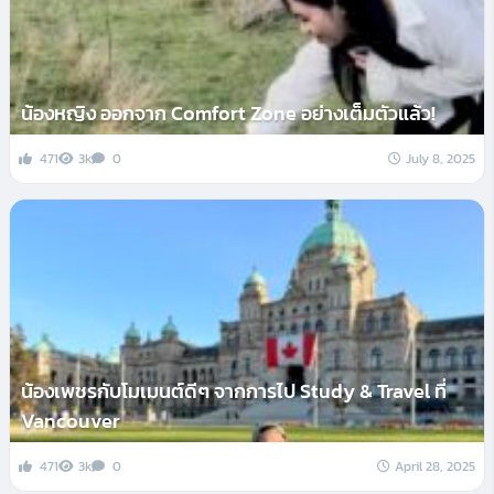
น้องหญิง ออกจาก Comfort Zone อย่างเต็มตัวแล้ว!
471
3k
0
July 8, 2025
น้องเพชรกับโมเมนต์ดีๆ จากการไป Study & Travel ที่
Vancouver
471
3k
0
April 28, 2025