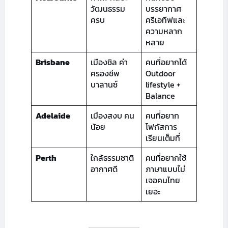
วัฒนธรรม
บรรยากาศ
ครบ
ครีเอทีฟและ
ความหลาก
หลาย
Brisbane
เมืองชิล ค่า
คนที่อยากได้
ครองชีพ
Outdoor
บาลานซ์
lifestyle +
Balance
Adelaide
เมืองสงบ คน
คนที่อยาก
น้อย
โฟกัสการ
เรียนเต็มที่
Perth
ใกล้ธรรมชาติ
คนที่อยากใช้
อากาศดี
ภาษาแบบไม่
เจอคนไทย
เยอะ