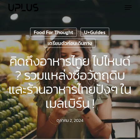
Skip
Menu
to
main
content
Food For Thought
U+Guides
เตรียมตัวก่อนเดินทาง
คิดถึงอาหารไทย ไปไหนดี
? รวมแหล่งซื้อวัตถุดิบ
และร้านอาหารไทยปังๆ ใน
เมลเบิร์น !
ตุลาคม 2, 2024