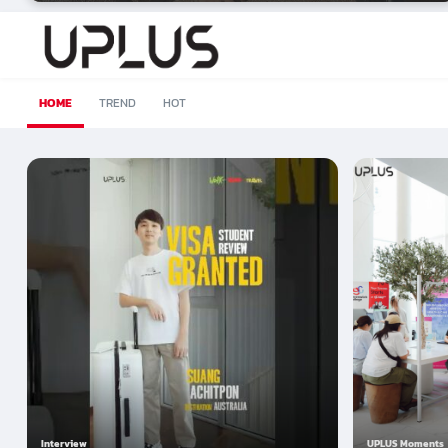
HOME
TREND
HOT
Interview
UPLUS Moments