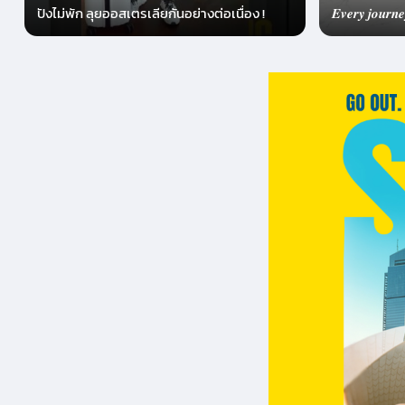
ปังไม่พัก ลุยออสเตรเลียกันอย่างต่อเนื่อง !
𝑬𝒗𝒆𝒓𝒚 𝒋𝒐𝒖𝒓𝒏𝒆